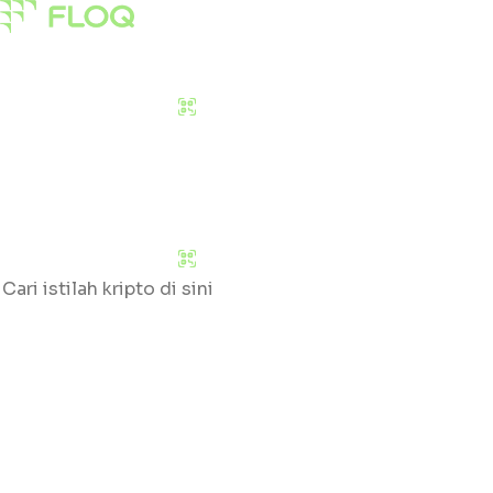
Pasar
Edukasi
Tentang Kami
Download Sekarang
Pasar
Edukasi
Tentang Kami
Download Sekarang
Cari
Klik huruf yang tersedia untuk mengetahui daftar gloss
#
A
B