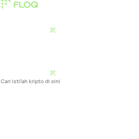
Pasar
Edukasi
Tentang Kami
Download Sekarang
Pasar
Edukasi
Tentang Kami
Download Sekarang
Cari
Klik huruf yang tersedia untuk mengetahui daftar gloss
#
A
B