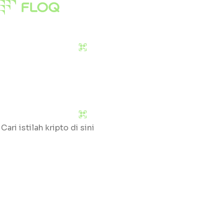
Pasar
Edukasi
Tentang Kami
Download Sekarang
Pasar
Edukasi
Tentang Kami
Download Sekarang
Cari
Klik huruf yang tersedia untuk mengetahui daftar gloss
#
A
B