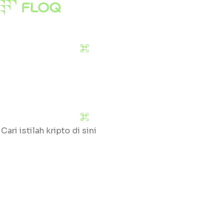
Pasar
Edukasi
Tentang Kami
Download Sekarang
Pasar
Edukasi
Tentang Kami
Download Sekarang
Cari
Klik huruf yang tersedia untuk mengetahui daftar gloss
#
A
B