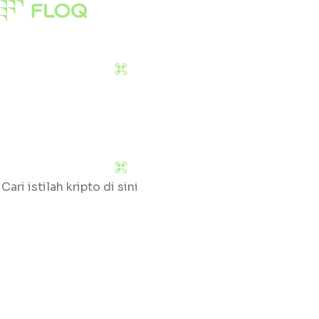
Pasar
Edukasi
Tentang Kami
Download Sekarang
Pasar
Edukasi
Tentang Kami
Download Sekarang
Cari
Klik huruf yang tersedia untuk mengetahui daftar gloss
#
A
B