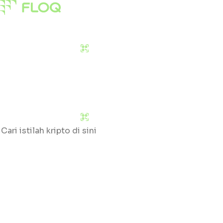
Pasar
Edukasi
Tentang Kami
Download Sekarang
Pasar
Edukasi
Tentang Kami
Download Sekarang
Cari
Klik huruf yang tersedia untuk mengetahui daftar gloss
#
A
B