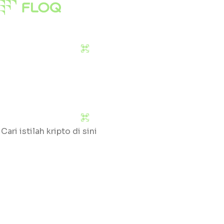
Pasar
Edukasi
Tentang Kami
Download Sekarang
Pasar
Edukasi
Tentang Kami
Download Sekarang
Cari
Klik huruf yang tersedia untuk mengetahui daftar gloss
#
A
B