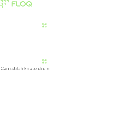
Pasar
Edukasi
Tentang Kami
Download Sekarang
Pasar
Edukasi
Tentang Kami
Download Sekarang
Cari
Klik huruf yang tersedia untuk mengetahui daftar gloss
#
A
B