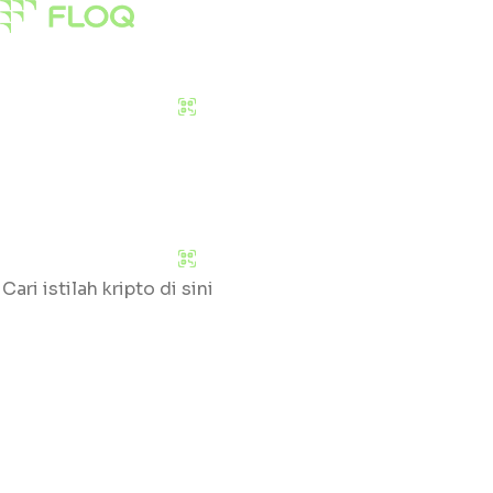
Pasar
Edukasi
Tentang Kami
Download Sekarang
Pasar
Edukasi
Tentang Kami
Download Sekarang
Cari
Klik huruf yang tersedia untuk mengetahui daftar gloss
#
A
B