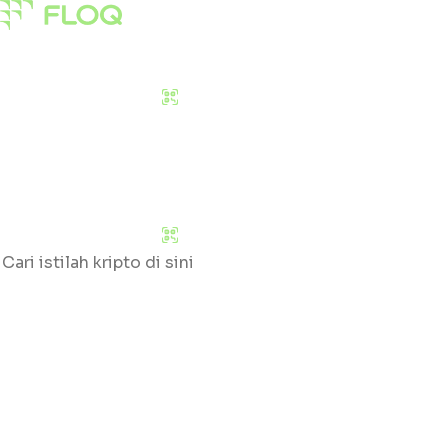
Pasar
Edukasi
Tentang Kami
Download Sekarang
Pasar
Edukasi
Tentang Kami
Download Sekarang
Cari
Klik huruf yang tersedia untuk mengetahui daftar gloss
#
A
B