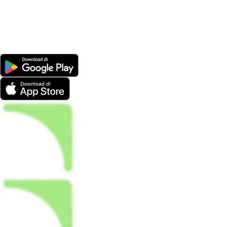
Belajar, Investasi, dan Tumbuh Bersama Kami
Jadilah bagian dari
FLOQ
. Mulai perjalanan investasimu
dengan platform terpercaya dari hari pertama.