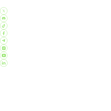
Pertanyaan yang sering diajukan
Tentang Kami
Hubungi
Kami
Syarat & Ketentuan
Kebijakan Privasi
Perjanjian
Konsumen
Ringkasan Informasi Produk dan Layanan
©️2026 PT Kripto Maksima Koin.©️Semua Hak Dilindungi.
Investasi aset kripto memiliki risiko tinggi, termasuk