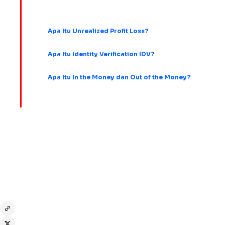
Pelajari istilah kripto lainnya:
Apa Itu Unrealized Profit Loss?
Apa Itu Identity Verification IDV?
Apa Itu In the Money dan Out of the Money?
Disclaimer:
Seluruh informasi yang disampaikan disusun oleh mitra
industri dengan tujuan memberikan edukasi kepada pembaca. Kami
menyarankan Anda untuk melakukan riset secara mandiri dan
mempertimbangkan dengan matang sebelum melakukan transaksi.
Bagikan melalui: