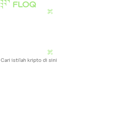
Download Sekarang
Pasar
Edukasi
Tentang Kami
Download Sekarang
Cari
Klik huruf yang tersedia untuk mengetahui daftar
glossary
#
A
B