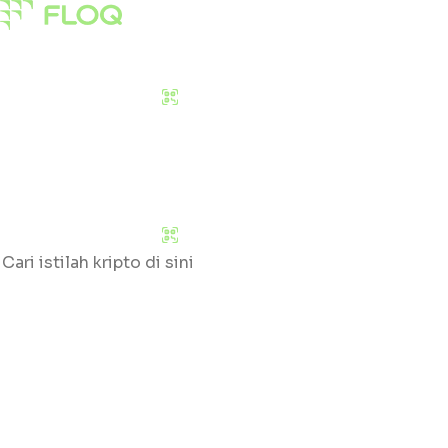
Pasar
Edukasi
Tentang Kami
Download Sekarang
Pasar
Edukasi
Tentang Kami
Download Sekarang
Cari
Klik huruf yang tersedia untuk mengetahui daftar gloss
#
A
B