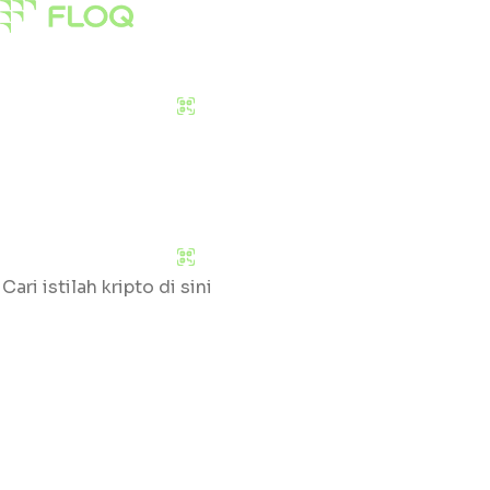
Pasar
Edukasi
Tentang Kami
Download Sekarang
Pasar
Edukasi
Tentang Kami
Download Sekarang
Cari
Klik huruf yang tersedia untuk mengetahui daftar gloss
#
A
B