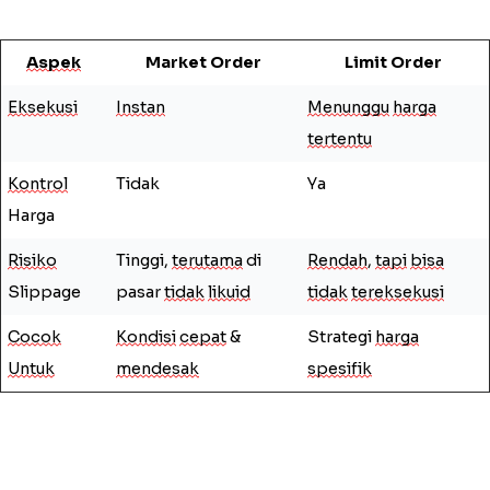
Aspek
Market Order
Limit Order
Eksekusi
Instan
Menunggu
harga
tertentu
Kontrol
Tidak
Ya
Harga
Risiko
Tinggi, 
terutama
 di 
Rendah
, 
tapi
bisa
Slippage
pasar 
tidak
likuid
tidak
tereksekusi
Cocok
Kondisi
cepat
 & 
Strategi 
harga
Untuk
mendesak
spesifik
Kapan Sebaiknya Menggunakan Market Order?