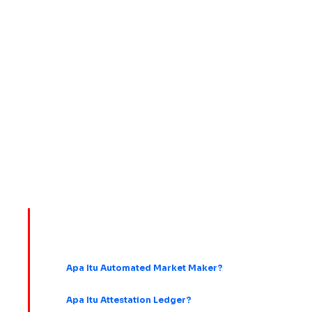
Diversifikasi adalah salah satu langkah paling sederhana untuk
melakukannya. Dengan menyebarkan investasi ke berbagai aset, sektor,
dan ekosistem, kamu bisa mengurangi risiko, menjaga stabilitas
portofolio, serta membuat perjalanan investasimu terasa lebih nyaman.
Ingat, tujuan investasi bukan sekadar mengejar cuan hari ini. Tujuan yang
lebih penting adalah memastikan kamu masih punya kesempatan untuk
bertumbuh dan berinvestasi di masa depan. Karena di dunia crypto,
mereka yang mampu bertahan biasanya punya peluang paling besar untuk
menang dalam jangka panjang.
Pelajari istilah kripto lainnya:
Apa Itu Automated Market Maker?
Apa Itu Attestation Ledger?