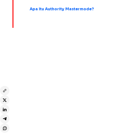
Apa Itu Authority Mastermode?
Disclaimer:
Seluruh informasi yang disampaikan disusun oleh mitra
industri dengan tujuan memberikan edukasi kepada pembaca. Kami
menyarankan Anda untuk melakukan riset secara mandiri dan
mempertimbangkan dengan matang sebelum melakukan transaksi.
Bagikan melalui: