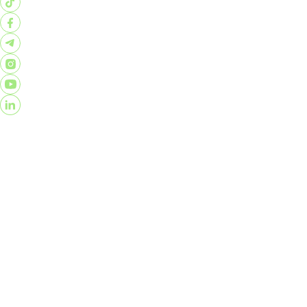
Pertanyaan yang sering diajukan
Tentang Kami
Hubungi
Kami
Syarat & Ketentuan
Kebijakan Privasi
Perjanjian
Konsumen
Ringkasan Informasi Produk dan Layanan
©️2026 PT Kripto Maksima Koin.©️Semua Hak Dilindungi.
Investasi aset kripto memiliki risiko tinggi, termasuk
potensi kerugian akibat volatilitas harga pasar. Seluruh
informasi yang tersedia hanya bersifat umum dan bukan
merupakan ajakan, penawaran, saran, maupun
rekomendasi investasi. Kami menghimbau seluruh