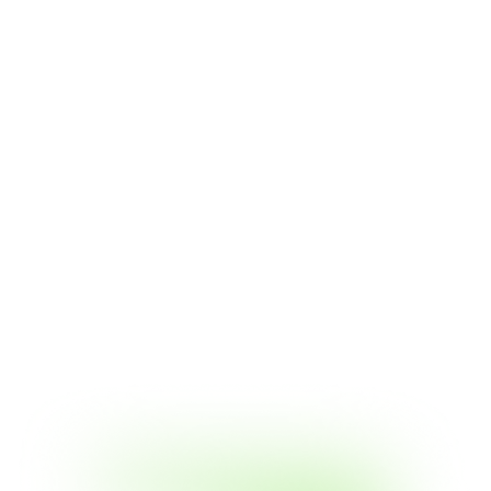
Dominance
Persentase kapitalisasi pasar suatu aset crypto
terhadap total kapitalisasi pasar seluruh aset digital.
Sering digunakan untuk mengukur kekuatan relatif
Bitcoin terhadap altcoin.
Double Spend Attack
Upaya untuk menggunakan koin crypto yang sama lebih
dari satu kali dalam transaksi terpisah. Menjadi
ancaman utama dalam sistem tanpa konsensus yang
kuat atau keamanan jaringan rendah.
Lihat Semua