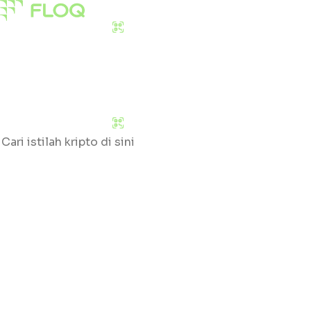
Download Sekarang
Pasar
Edukasi
Tentang Kami
Download Sekarang
Cari
Klik huruf yang tersedia untuk mengetahui daftar
glossary
#
A
B