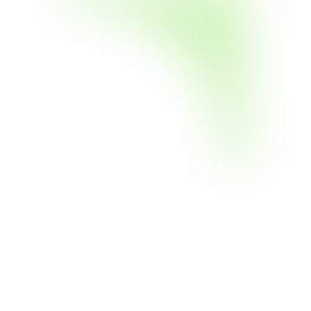
Belajar, Investasi, dan Tumbuh Bersama Kami
Jadilah bagian dari
FLOQ
. Mulai perjalanan investasimu
dengan platform terpercaya dari hari pertama.