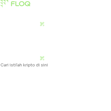
Pasar
Edukasi
Tentang Kami
Download Sekarang
Pasar
Edukasi
Tentang Kami
Download Sekarang
Cari
Klik huruf yang tersedia untuk mengetahui daftar gloss
#
A
B