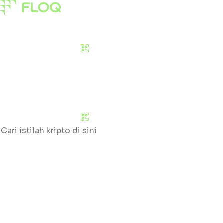
Pasar
Edukasi
Tentang Kami
Download Sekarang
Pasar
Edukasi
Tentang Kami
Download Sekarang
Cari
Klik huruf yang tersedia untuk mengetahui daftar gloss
#
A
B