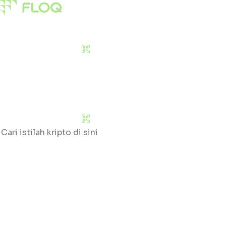
Pasar
Edukasi
Tentang Kami
Download Sekarang
Pasar
Edukasi
Tentang Kami
Download Sekarang
Cari
Klik huruf yang tersedia untuk mengetahui daftar gloss
#
A
B