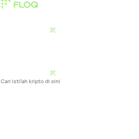
Pasar
Edukasi
Tentang Kami
Download Sekarang
Pasar
Edukasi
Tentang Kami
Download Sekarang
Cari
Klik huruf yang tersedia untuk mengetahui daftar gloss
#
A
B