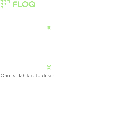
Pasar
Edukasi
Tentang Kami
Download Sekarang
Pasar
Edukasi
Tentang Kami
Download Sekarang
Cari
Klik huruf yang tersedia untuk mengetahui daftar gloss
#
A
B