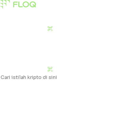
Pasar
Edukasi
Tentang Kami
Download Sekarang
Pasar
Edukasi
Tentang Kami
Download Sekarang
Cari
Klik huruf yang tersedia untuk mengetahui daftar gloss
#
A
B