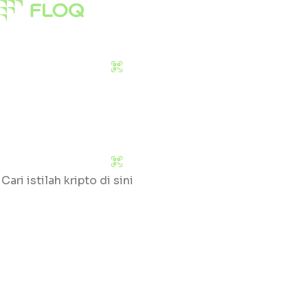
Pasar
Edukasi
Tentang Kami
Download Sekarang
Pasar
Edukasi
Tentang Kami
Download Sekarang
Cari
Klik huruf yang tersedia untuk mengetahui daftar gloss
#
A
B