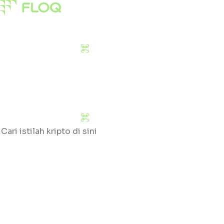
Pasar
Edukasi
Tentang Kami
Download Sekarang
Pasar
Edukasi
Tentang Kami
Download Sekarang
Cari
Klik huruf yang tersedia untuk mengetahui daftar gloss
#
A
B