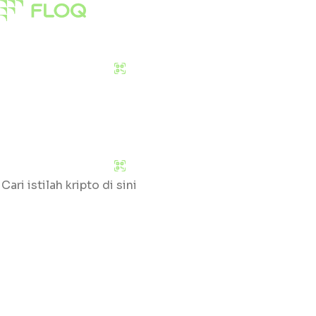
Pasar
Edukasi
Tentang Kami
Download Sekarang
Pasar
Edukasi
Tentang Kami
Download Sekarang
Cari
Klik huruf yang tersedia untuk mengetahui daftar gloss
#
A
B