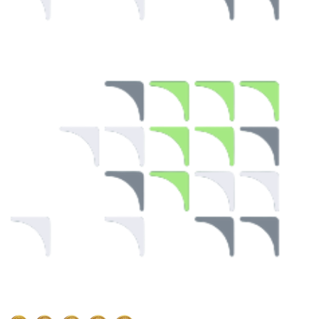
Mulai Dari Sini