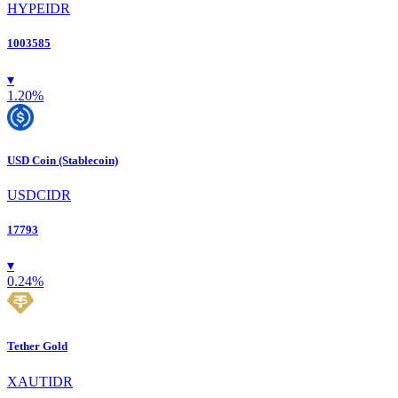
HYPEIDR
1003585
▾
1.20
%
USD Coin (Stablecoin)
USDCIDR
17793
▾
0.24
%
Tether Gold
XAUTIDR