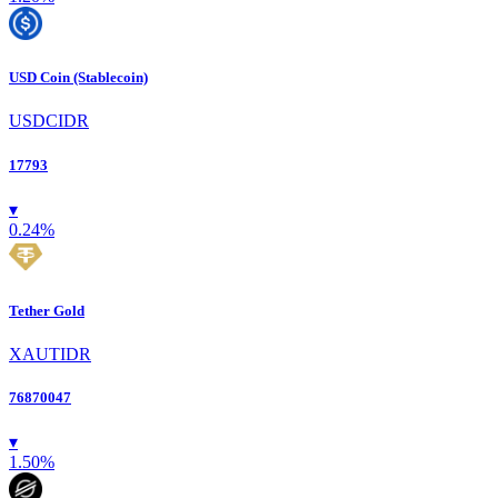
USD Coin (Stablecoin)
USDCIDR
17793
▾
0.24
%
Tether Gold
XAUTIDR
76870047
▾
1.50
%