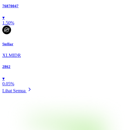
76870047
▾
1.50
%
Stellar
XLMIDR
2862
▾
0.05
%
Lihat Semua