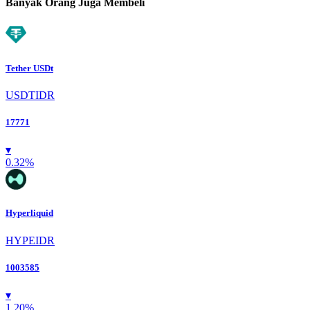
Banyak Orang Juga Membeli
Tether USDt
USDTIDR
17771
▾
0.32
%
Hyperliquid
HYPEIDR
1003585
▾
1.20
%