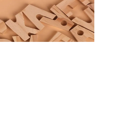
pto
 Cost)
instream
i (Rupiah)
it