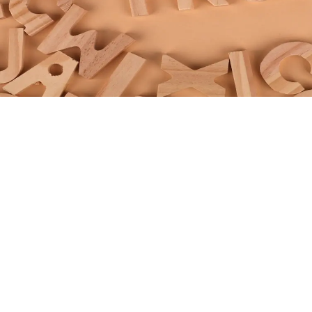
Daftar Isi
Apa Itu Profit dan Loss dalam Kripto?
Komponen yang Perlu Diperhatikan
Cara Sederhana Menghitung Profit Kri
Bagaimana Jika Beli Bertahap (Average
Menghitung Profit dari Token Non-Ma
Menghitung Profit dalam Mata Uang Asl
Menghitung Unrealized vs Realized Prof