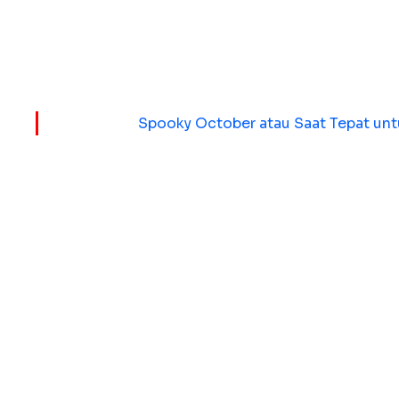
Jumlah Aset yang Dimiliki
Volume atau jumlah token juga menjadi faktor utama da
Baca Juga:
Spooky October atau Saat Tepat unt
Cara Sederhana Menghitung P
Rumus dasar menghitung keuntungan:
Keuntungan = (Harga Jual - Harga Beli) x Jumlah Ase
Contoh:
Kamu beli 1 ETH di harga Rp25.000.000