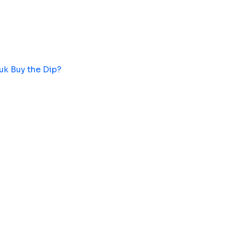
lam menghitung total profit.
uk Buy the Dip?
rofit Kripto
t - Biaya Transaksi