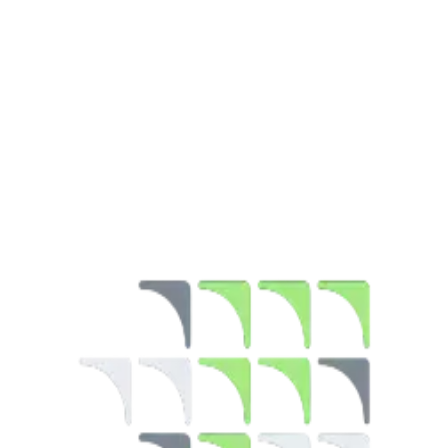
Tips & Trick
08 May 2026
4 menit
Ditulis oleh
:
Karin Hidayat
Ditulis oleh
:
Karin Hidayat