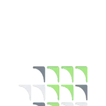
Teknologi
06 Feb 2026
5 menit
Ditulis oleh
:
umar
Ditulis oleh
:
umar