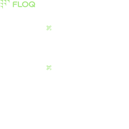
Pasar
Edukasi
Tentang Kami
Download Sekarang
Pasar
Edukasi
Tentang Kami
Download Sekarang
Decentralized Sto
Disimpan dan Di