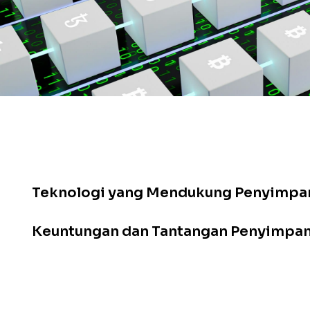
Daftar Isi
Apa Itu Penyimpanan Terdesentralisasi
Bagaimana File Disimpan di Blockchain
Teknologi yang Mendukung Penyimpan
Keuntungan dan Tantangan Penyimpana
Penerapan Penyimpanan Terdesentralis
Masa Depan Penyimpanan Terdesentral