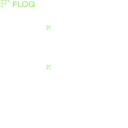
Pasar
Edukasi
Tentang Kami
Download Sekarang
Pasar
Edukasi
Tentang Kami
Download Sekarang
Crypto Winter: Ap
Masa Suram di Du