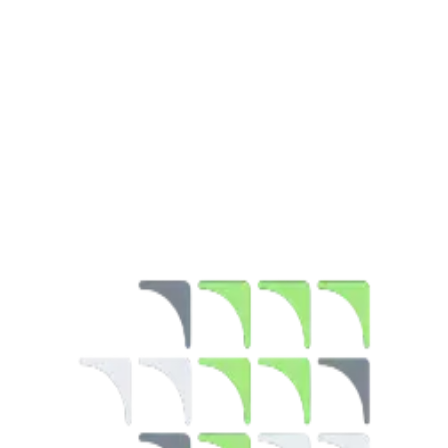
Pasar
26 Feb 2026
3 menit
Ditulis oleh
:
Nabilla Amanda
Ditulis oleh
:
Nabilla Amanda