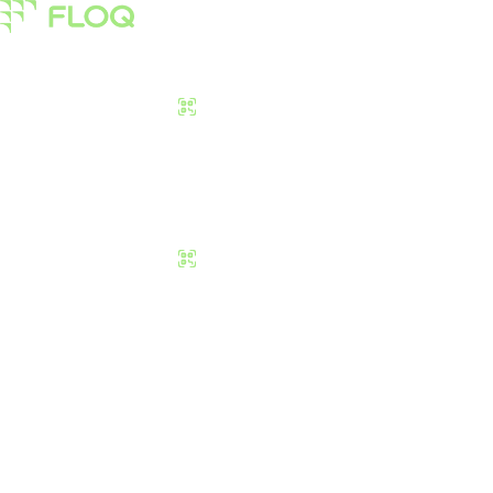
Pasar
Edukasi
Tentang Kami
Download Sekarang
Pasar
Edukasi
Tentang Kami
Download Sekarang
Apa Bedanya Circu
Max Supply?