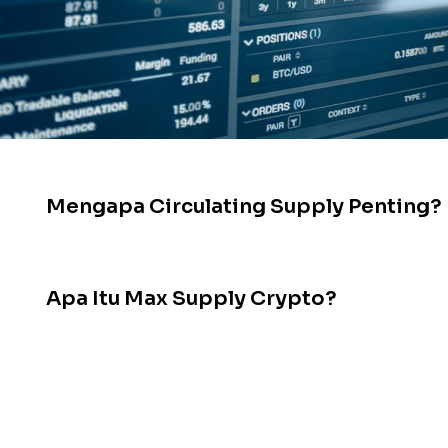
Daftar Isi
Mengapa Circulating Supply Penting?
Memahami Total Supply Crypto dan Be
Apa Itu Max Supply Crypto?
Bagaimana Jenis Supply Crypto Mempen
Ada banyak istilah yang terdengar mirip, namun punya 
kripto. Kita sering mendengar istilah
Circulating Supply