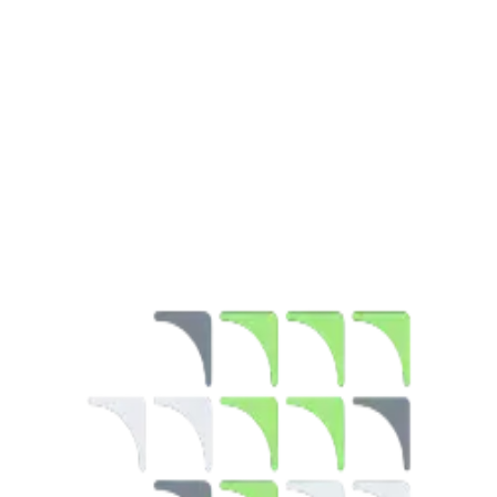
Pasar
24 Feb 2026
5 menit
Ditulis oleh
:
Nabilla Amanda
Ditulis oleh
:
Nabilla Amanda