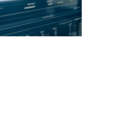
danya dengan Circulating Supply
garuhi Karakteristik Aset Kripto?
makna yang sangat berbeda. Salah satu yang paling ser
,
Total Supply
, dan
Max Supply
, dan mungkin kamu berta