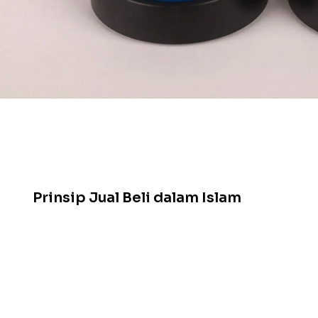
Daftar Isi
Trading Itu Apa, Sih?
Islam Tidak Melarang Jual Beli
Prinsip Jual Beli dalam Islam
Jadi, Trading Itu Sama dengan Judi?
Pentingnya Belajar Sebelum Trading
Bagaimana dengan Trading Saham?
Lalu, Bagaimana dengan Aset Kripto?