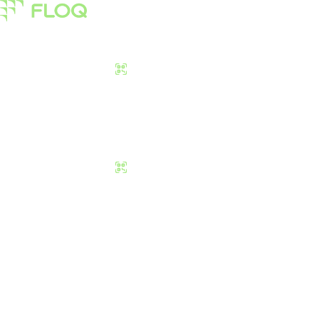
Pasar
Edukasi
Tentang Kami
Download Sekarang
Pasar
Edukasi
Tentang Kami
Download Sekarang
Hukum Trading da
Jangan Sampai S