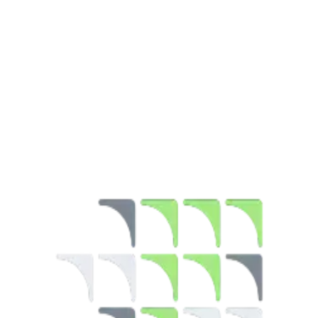
Investasi
06 Jul 2026
4 menit
Ditulis oleh
:
Karin Hidayat
Ditulis oleh
:
Karin Hidayat