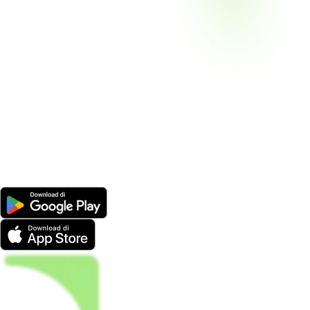
Belajar, Investasi, dan Tumbuh Bersama Kami
Jadilah bagian dari
FLOQ
. Mulai perjalanan investasimu
dengan platform terpercaya dari hari pertama.