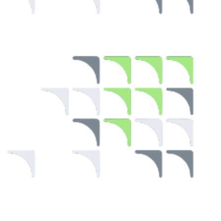
Lanjutan